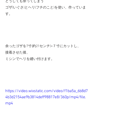
どうしても余ってしまう
ゴザ(いぐさ)とヘリ(フチのこと)を使い、作っていま
す。
余ったゴザを7寸(約21センチ)×７寸にカットし、
接着させた後、
ミシンでヘリを縫い付けます。
https://video.wixstatic.com/video/f1ba5a_6b8d7
4b3d2154ae9b3814deff98817e8/360p/mp4/file.
mp4