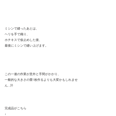
ミシンで縫ったあとは、
ヘリを手で織り、
ホチキスで仮止めした後、
最後にミシンで縫い上げます。
この一連の作業が意外と手間がかかり、
一般的な大きさの畳1枚作るよりも大変かもしれませ
ん...汗
完成品がこちら
↓