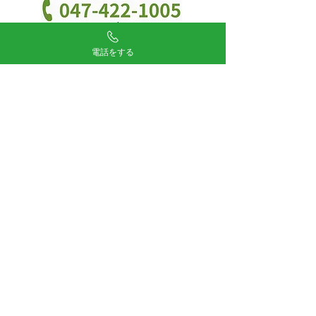
電話をする
​「はい、五十嵐畳店です」と出ますので
「見積りしたい 」「畳替えをお願いした
い」などとお電話ください。
​※電話に出れない際は留守電にならず鳴り
続けると思います。折り返しますので、今
しばらくお待ちください。
対応地域：船橋市、市川市、習志野市、八千代市、
鎌ヶ谷市、浦安市、白井市、松戸市(一部)
印西市(一部)、千葉市花見川区・美浜区・稲毛区
「当日見積り・当日畳施工」でしたら、ほかの地域でも
対応できる場合がございます。別途ご相談ください。
24時間受付・お問い合わせフォーム
メールお問い合わせはこちら