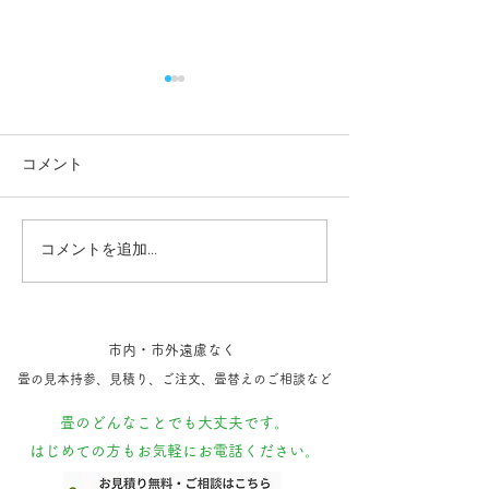
コメント
コメントを追加…
東京駅のド真ん中に畳！
畳に布団が最高
ご主人に癒しを。
派から布団派に
た！
市内・市外遠慮なく
​畳の見本持参​、見積り、ご注文、​畳替えのご相談など
​畳のどんなことでも大丈夫です。
はじめての方もお気軽にお電話ください。