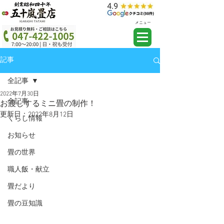
メニュー
記事
全記事
2022年7月30日
全記事
お渡しするミニ畳の制作！
更新日：
2022年8月12日
くらし情報
お知らせ
畳の世界
職人飯・献立
畳だより
畳の豆知識