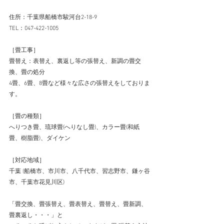
住所：千葉県船橋市駿河台2-18-9 
TEL：047-422-1005 
［畳工事］ 
畳替え：表替え、裏返し等の張替え、新調の畳交
換、畳の処分 
4畳、6畳、8畳など様々な広さの張替えをしておりま
す。 
［畳の種類］ 
へりつき畳、琉球畳(へりなし畳)、カラー畳(和紙
畳、樹脂畳)、ダイケン 
［対応地域］ 
千葉 (船橋市、市川市、八千代市、習志野市、鎌ヶ谷
市、千葉市花見川区) 
「畳交換、畳張替え、畳表替え、畳替え、畳新調、
畳裏返し・・・」と 