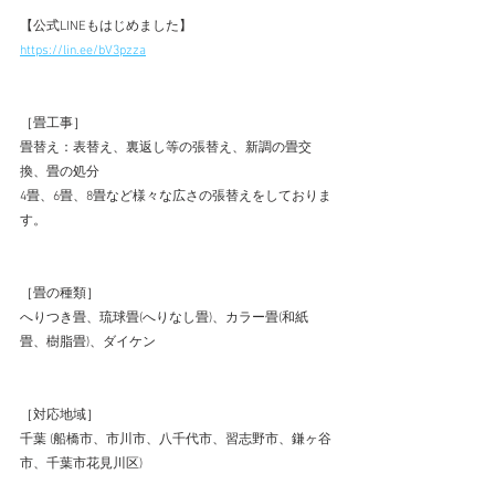
【公式LINEもはじめました】  
https://lin.ee/bV3pzza
［畳工事］ 
畳替え：表替え、裏返し等の張替え、新調の畳交
換、畳の処分 
4畳、6畳、8畳など様々な広さの張替えをしておりま
す。 
［畳の種類］ 
へりつき畳、琉球畳(へりなし畳)、カラー畳(和紙
畳、樹脂畳)、ダイケン 
［対応地域］ 
千葉 (船橋市、市川市、八千代市、習志野市、鎌ヶ谷
市、千葉市花見川区) 