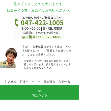
​畳のどんなことでも大丈夫です。
はじめての方もお気軽にお電話ください。
​「はい、五十嵐畳店です」と出ますので
「見積りしたい 」「畳替えをお願いした
い」などとお電話ください。
​※電話に出れない際は留守電にならず鳴り
続けると思います。折り返しますので、今
しばらくお待ちください。
対応地域：船橋市、市川市、習志野市、八千代市、
鎌ヶ谷市、浦安市、白井市、松戸市(一部)
印西市(一部)、千葉市花見川区・美浜区・稲毛区
電話をする
「当日見積り・当日畳施工」でしたら、ほかの地域でも
対応できる場合がございます。別途ご相談ください。