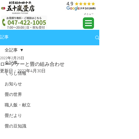
メニュー
記事
全記事
2022年2月25日
全記事
ローファーと畳の組み合わせ
更新日：
2022年4月30日
くらし情報
お知らせ
畳の世界
職人飯・献立
畳だより
畳の豆知識