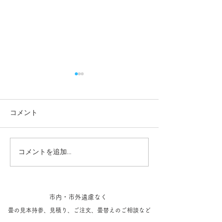
コメント
コメントを追加…
成田空港 小上がり畳体験
最近施工した新
記。(無料)
ち
市内・市外遠慮なく
​畳の見本持参​、見積り、ご注文、​畳替えのご相談など