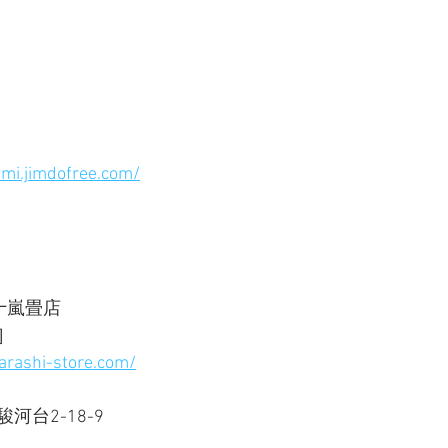
mi.jimdofree.com/
嵐畳店 
］ 
arashi-store.com/
台2-18-9 