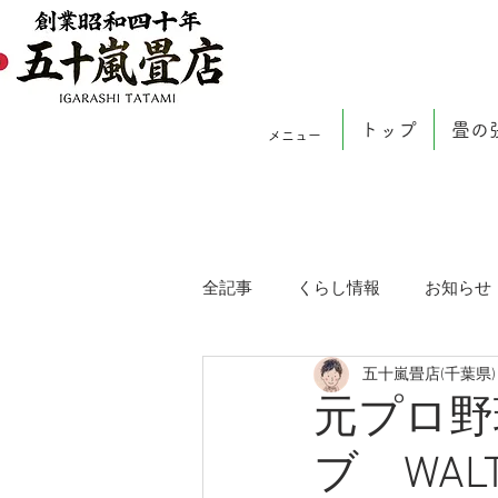
トップ
畳の
メニュー
全記事
くらし情報
お知らせ
五十嵐畳店(千葉県)
元プロ野
ブ WALT