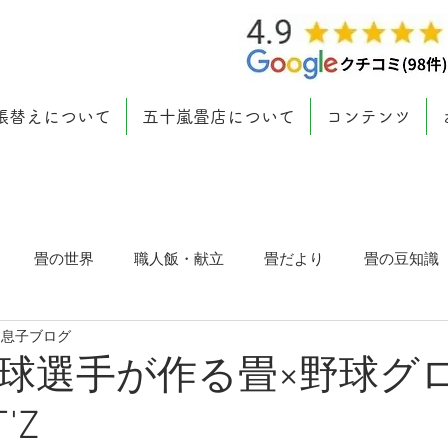
張替えについて
五十嵐畳店について
コンテンツ
畳の世界
職人飯・献立
畳だより
畳の豆知識
 息子ブログ
球選手が作る畳×野球グ
'Z