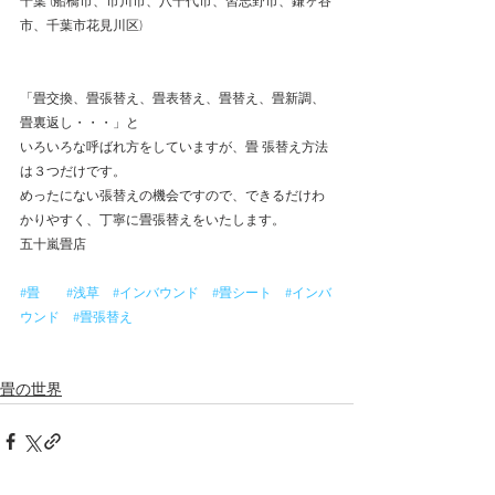
千葉 (船橋市、市川市、八千代市、習志野市、鎌ヶ谷
市、千葉市花見川区) 
「畳交換、畳張替え、畳表替え、畳替え、畳新調、
畳裏返し・・・」と 
いろいろな呼ばれ方をしていますが、畳 張替え方法
は３つだけです。 
めったにない張替えの機会ですので、できるだけわ
かりやすく、丁寧に畳張替えをいたします。 
五十嵐畳店 
#畳
#浅草
#インバウンド
#畳シート
#インバ
ウンド
#畳張替え
畳の世界