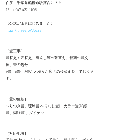
住所：千葉県船橋市駿河台2-18-9 
TEL：047-422-1005 
【公式LINEもはじめました】  
https://lin.ee/bV3pzza
［畳工事］ 
畳替え：表替え、裏返し等の張替え、新調の畳交
換、畳の処分 
4畳、6畳、8畳など様々な広さの張替えをしておりま
す。 
［畳の種類］ 
へりつき畳、琉球畳(へりなし畳)、カラー畳(和紙
畳、樹脂畳)、ダイケン 
［対応地域］ 