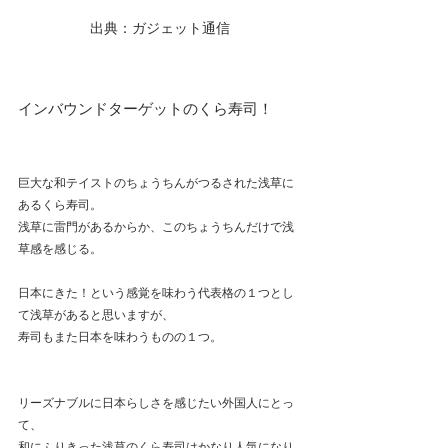
出典：ガジェット通信
インバウンドターゲットのくら寿司！
巨大な和テイストのちょうちんがつるされた浅草に
あるくら寿司。
浅草に雷門があるからか、このちょうちんだけで浅
草感を感じる。
日本にきた！という感覚を味わう代表格の１つとし
て浅草があると思いますが、
寿司もまた日本を味わうものの１つ。
リーズナブルに日本らしさを感じたい外国人にとっ
て、
和にふりきった浅草のくら寿司はかなり人気になり