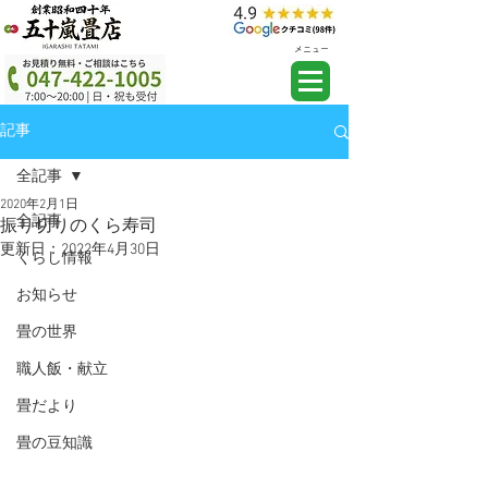
メニュー
記事
全記事
2020年2月1日
全記事
振り切りのくら寿司
更新日：
2022年4月30日
くらし情報
お知らせ
畳の世界
職人飯・献立
畳だより
畳の豆知識