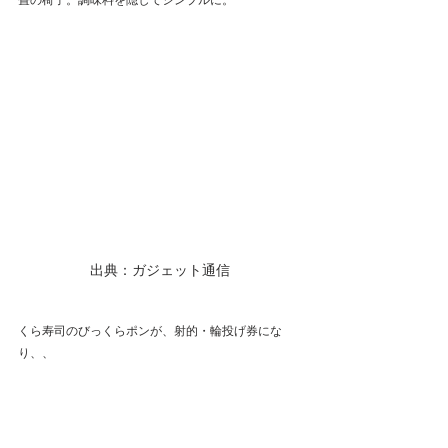
畳の椅子。調味料を隠してシンプルに。
出典：ガジェット通信
くら寿司のびっくらポンが、射的・輪投げ券にな
り、、