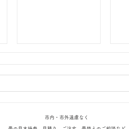
最近
成田空港 小上がり畳体験記。
(無料)
市内・市外遠慮なく
​畳の見本持参​、見積り、ご注文、​畳替えのご相談など