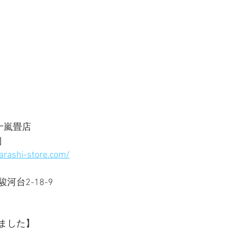
嵐畳店 
］ 
arashi-store.com/
台2-18-9 
ました】  