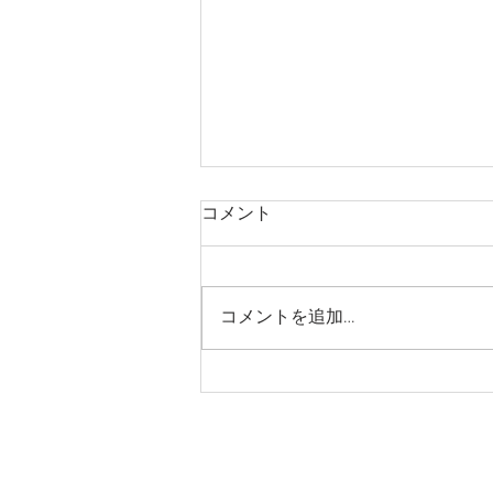
コメント
コメントを追加…
いぐさはこんな感じで梱包さ
れます💡