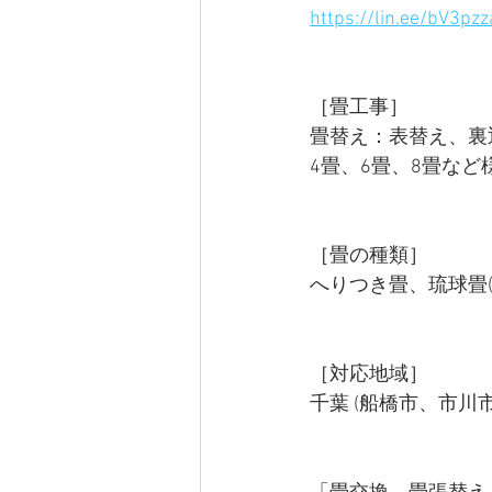
https://lin.ee/bV3pzz
［畳工事］ 
畳替え：表替え、裏
4畳、6畳、8畳な
［畳の種類］ 
へりつき畳、琉球畳(
［対応地域］ 
千葉 (船橋市、市川