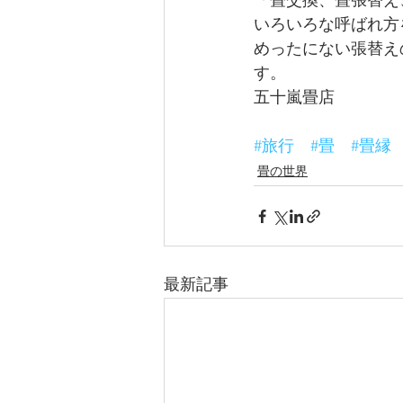
「畳交換、畳張替え
いろいろな呼ばれ方
めったにない張替え
す。 
五十嵐畳店 
#旅行
#畳
#畳縁
畳の世界
最新記事