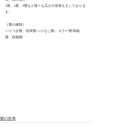
4畳、6畳、8畳など様々な広さの張替えをしておりま
す。
［畳の種類］
へりつき畳、琉球畳(へりなし畳)、カラー畳(和紙
畳、樹脂畳)
畳の世界