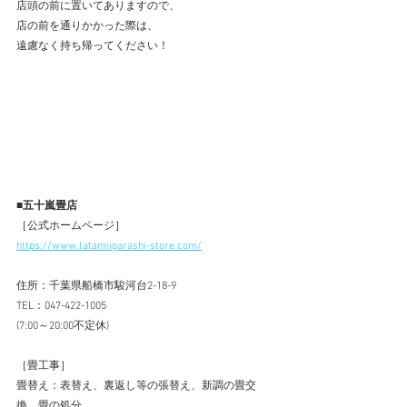
店頭の前に置いてありますので、
店の前を通りかかった際は、
遠慮なく持ち帰ってください！
■五十嵐畳店
［公式ホームページ］
https://www.tatamiigarashi-store.com/
住所：千葉県船橋市駿河台2-18-9
TEL：047-422-1005  
(7:00～20:00不定休)
［畳工事］
畳替え：表替え、裏返し等の張替え、新調の畳交
換、畳の処分