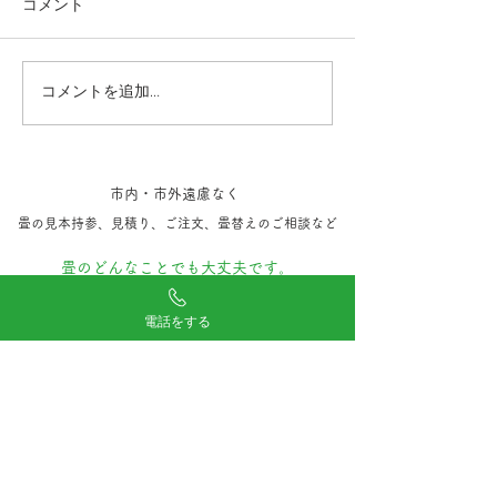
コメント
コメントを追加…
成田空港 小上がり畳体験
最近施工した新
記。(無料)
ち
市内・市外遠慮なく
​畳の見本持参​、見積り、ご注文、​畳替えのご相談など
​畳のどんなことでも大丈夫です。
はじめての方もお気軽にお電話ください。
電話をする
​「はい、五十嵐畳店です」と出ますので
「見積りしたい 」「畳替えをお願いした
い」などとお電話ください。