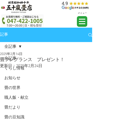
メニュー
記事
全記事
2025年2月14日
全記事
畳フレグランス プレゼント！
更新日：
2025年2月24日
くらし情報
お知らせ
畳の世界
職人飯・献立
畳だより
畳の豆知識