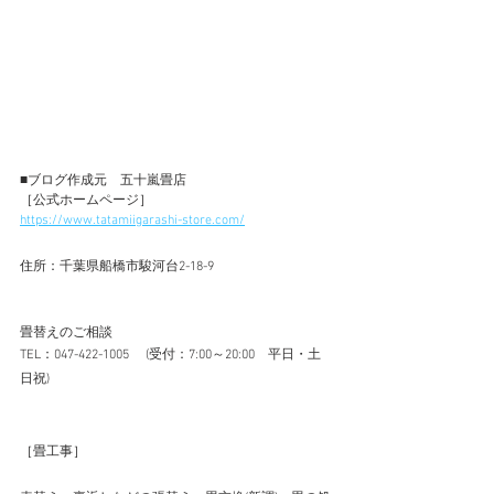
■ブログ作成元　五十嵐畳店 
［公式ホームページ］ 
https://www.tatamiigarashi-store.com/
住所：千葉県船橋市駿河台2-18-9
畳替えのご相談
TEL：047-422-1005 　(受付：7:00～20:00　平日・土
日祝)  
［畳工事］ 