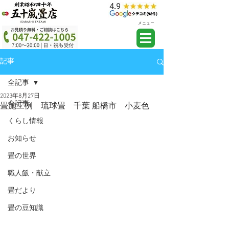
メニュー
記事
全記事
2023年8月27日
全記事
畳施工例 琉球畳 千葉 船橋市 小麦色
くらし情報
お知らせ
畳の世界
職人飯・献立
畳だより
畳の豆知識