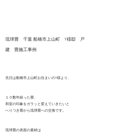
琉球畳　千葉 船橋市上山町　Y様邸　戸
建　畳施工事例
先日は船橋市上山町お住まいのY様より、
１０数年経った畳、
和室の印象をガラッと変えていきたいと
へりつき畳から琉球畳への交換です。
琉球畳の表面の素材は