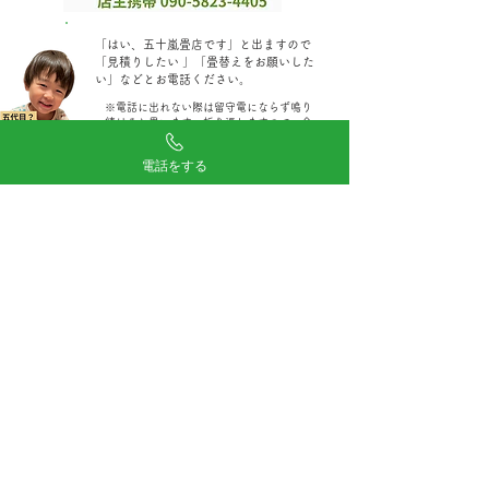
​「はい、五十嵐畳店です」と出ますので
「見積りしたい 」「畳替えをお願いした
い」などとお電話ください。
​※電話に出れない際は留守電にならず鳴り
続けると思います。折り返しますので、今
しばらくお待ちください。
電話をする
対応地域：船橋市、市川市、習志野市、八千代市、
鎌ヶ谷市、浦安市、白井市、松戸市(一部)
印西市(一部)、千葉市花見川区・美浜区・稲毛区
「当日見積り・当日畳施工」でしたら、ほかの地域でも
対応できる場合がございます。別途ご相談ください。
24時間受付・お問い合わせフォーム
メールお問い合わせはこちら