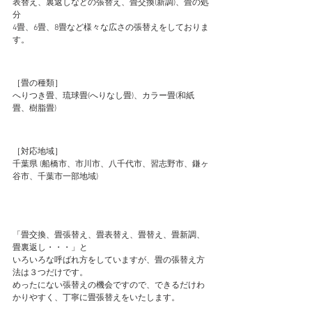
表替え、裏返しなどの張替え、畳交換(新調)、畳の処
分 
4畳、6畳、8畳など様々な広さの張替えをしておりま
す。 
［畳の種類］ 
へりつき畳、琉球畳(へりなし畳)、カラー畳(和紙
畳、樹脂畳)
［対応地域］ 
千葉県 (船橋市、市川市、八千代市、習志野市、鎌ヶ
谷市、千葉市一部地域)
「畳交換、畳張替え、畳表替え、畳替え、畳新調、
畳裏返し・・・」と 
いろいろな呼ばれ方をしていますが、畳の張替え方
法は３つだけです。 
めったにない張替えの機会ですので、できるだけわ
かりやすく、丁寧に畳張替えをいたします。