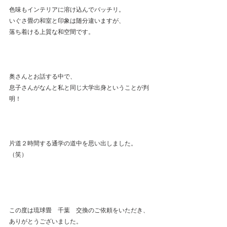
色味もインテリアに溶け込んでバッチリ。
いぐさ畳の和室と印象は随分違いますが、
落ち着ける上質な和空間です。
奥さんとお話する中で、
息子さんがなんと私と同じ大学出身ということが判
明！
片道２時間する通学の道中を思い出しました。
（笑）
この度は琉球畳　千葉　交換のご依頼をいただき、
ありがとうございました。