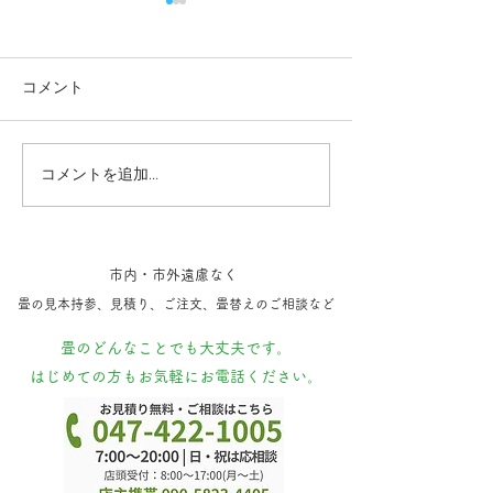
コメント
コメントを追加…
熊本地震 いぐさ農家さ
いぐさはこんな
んの被害と畳の影響
包されます💡
市内・市外遠慮なく
​畳の見本持参​、見積り、ご注文、​畳替えのご相談など
​畳のどんなことでも大丈夫です。
はじめての方もお気軽にお電話ください。