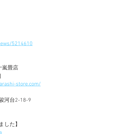
/news/5214610
嵐畳店 
］ 
arashi-store.com/
台2-18-9 
ました】  
a