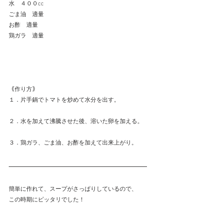
水　４００cc
ごま油　適量
お酢　適量
鶏ガラ　適量
｟作り方｠
１．片手鍋でトマトを炒めて水分を出す。
２．水を加えて沸騰させた後、溶いた卵を加える。
３．鶏ガラ、ごま油、お酢を加えて出来上がり。
簡単に作れて、スープがさっぱりしているので、
この時期にピッタリでした！