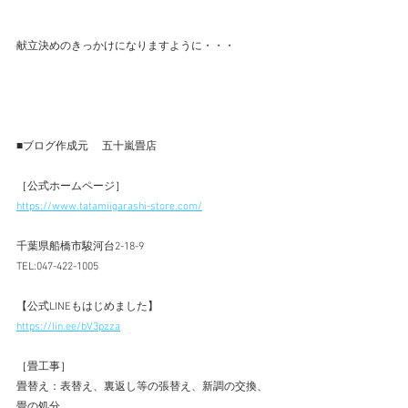
献立決めのきっかけになりますように・・・
■ブログ作成元 　五十嵐畳店 
［公式ホームページ］  
https://www.tatamiigarashi-store.com/
千葉県船橋市駿河台2-18-9  
TEL:047-422-1005 
【公式LINEもはじめました】 
https://lin.ee/bV3pzza
［畳工事］  
畳替え：表替え、裏返し等の張替え、新調の交換、
畳の処分  