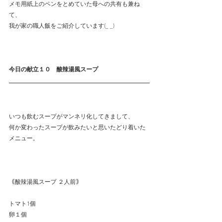
メモ用紙上のペンをとめていた母への共有も兼ね
て、
我が家の職人飯をご紹介しています(_ _)
今日の献立１０　酸辣湯風スープ
いつも飲むスープがマンネリ化してきまして、
何か変わったスープが飲みたいと思いたどり着いた
メニュー。
｟酸辣湯風スープ ２人前｠
トマト1個
卵１個