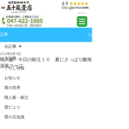
メニュー
記事
全記事
2022年8月7日
全記事
職人飯 / 今日の献立１０ 夏にさっぱり酸辣
湯風スープ
くらし情報
お知らせ
畳の世界
職人飯・献立
畳だより
畳の豆知識