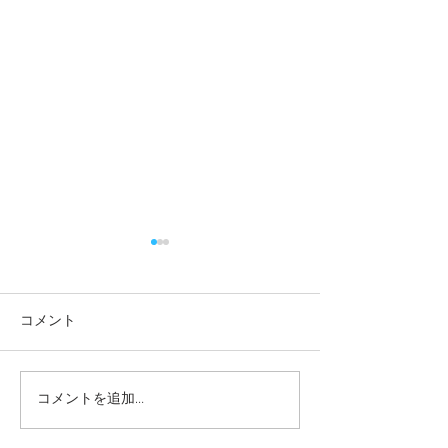
コメント
コメントを追加…
職人飯 / 今日の献立9 チ
職人飯 / 今日の
キンクリーム煮
婆カレー