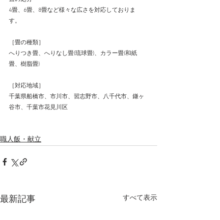
4畳、6畳、8畳など様々な広さを対応しておりま
す。  
［畳の種類］  
へりつき畳、へりなし畳(琉球畳)、カラー畳(和紙
畳、樹脂畳) 
［対応地域］  
千葉県船橋市、市川市、習志野市、八千代市、鎌ヶ
谷市、千葉市花見川区 
職人飯・献立
すべて表示
最新記事