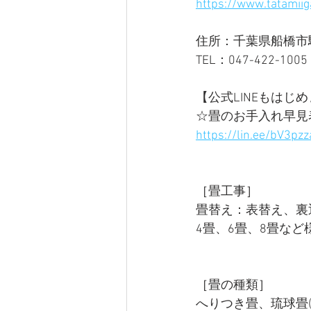
https://www.tatamiig
住所：千葉県船橋市駿河
TEL：047-422-1005 
【公式LINEもはじめ
☆畳のお手入れ早見
https://lin.ee/bV3pzz
［畳工事］ 
畳替え：表替え、裏
4畳、6畳、8畳な
［畳の種類］ 
へりつき畳、琉球畳(