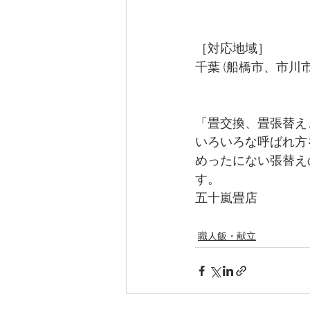
［対応地域］ 
千葉 (船橋市、市川
「畳交換、畳張替え
いろいろな呼ばれ方
めったにない張替え
す。 
五十嵐畳店 
職人飯・献立