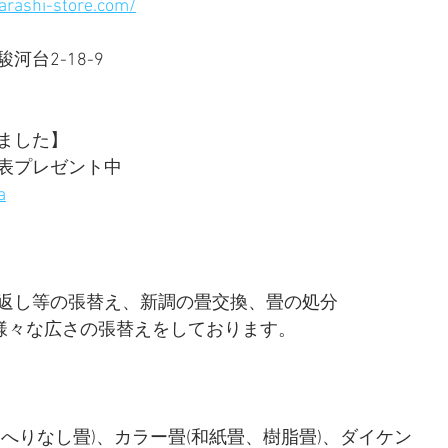
arashi-store.com/
台2-18-9 
ました】  
表プレゼント中
a
返し等の張替え、新調の畳交換、畳の処分 
ど様々な広さの張替えをしております。 
へりなし畳)、カラー畳(和紙畳、樹脂畳)、ダイケン 