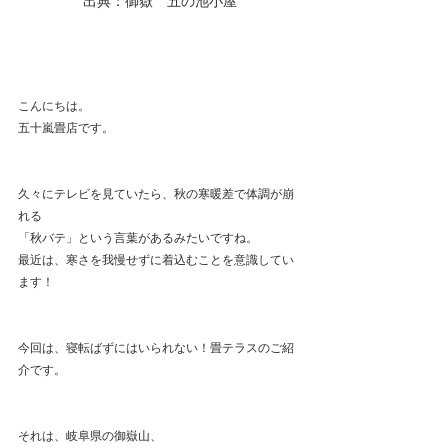
出典：御嶽　五の池小屋
こんにちは。
五十嵐畳店です。
久々にテレビを見ていたら、秋の寒暖差で体調が崩
れる
「秋バテ」という言葉があるみたいですね。
最近は、寒さを我慢せずに着込むことを意識してい
ます！
今回は、寝転ばずにはいられない！畳テラスのご紹
介です。
それは、岐阜県の御嶽山、