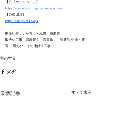
【公式ホームページ】 
https://www.tatamiigarashi-store.com/
【公式LINE】 
https://lin.ee/bFfA4qN
取扱い畳：い草畳、和紙畳、樹脂畳 
取扱い工事：畳表替え、畳裏返し、畳新調(交換・新
畳)、畳処分、その他付帯工事 
畳の世界
すべて表示
最新記事