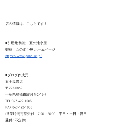
店の情報は、こちらです！
■引用元:御嶽　五の池小屋
御嶽　五の池小屋 ホームページ
https://www.gonoike.jp/
■ブログ作成元
五十嵐畳店
〒273-0862　
千葉県船橋市駿河台2-18-9 
TEL:047-422-1005  
FAX:047-422-1005 
(営業時間電話受付：7:00～20:00　平日・土日・祝日
受付/ 不定休) 