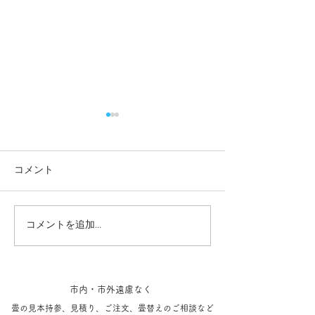
コメント
コメントを追加…
成田空港 小上がり畳体験
最近施工した新
記。(無料)
ち
市内・市外遠慮なく
​畳の見本持参​、見積り、ご注文、​畳替えのご相談など