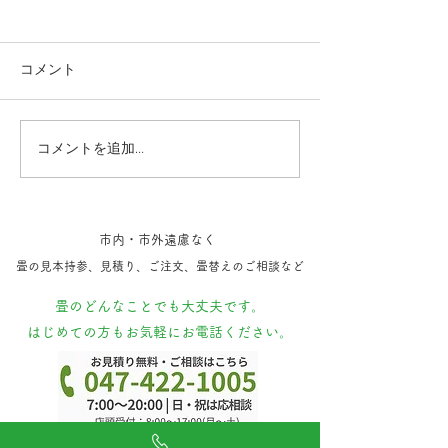
コメント
コメントを追加…
成田空港 小上がり畳体験
最近施工した新
記。(無料)
ち
市内・市外遠慮なく
​畳の見本持参​、見積り、ご注文、​畳替えのご相談など
​畳のどんなことでも大丈夫です。
はじめての方もお気軽にお電話ください。