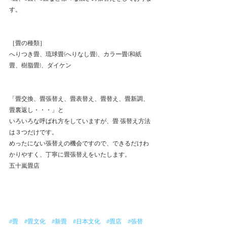
す。 
［畳の種類］ 
へりつき畳、琉球畳(へりなし畳)、カラー畳(和紙
畳、樹脂畳)、ダイケン 
「畳交換、畳張替え、畳表替え、畳替え、畳新調、
畳裏返し・・・」と 
いろいろな呼ばれ方をしていますが、畳 張替え方法
は３つだけです。 
めったにない張替えの機会ですので、できるだけわ
かりやすく、丁寧に畳張替えをいたします。 
五十嵐畳店 
#畳
#畳文化
#新畳
#日本文化
#畳店
#張替