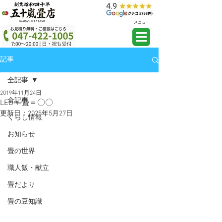
メニュー
記事
全記事
2019年11月24日
全記事
LED＋畳＝〇〇
更新日：
2025年5月27日
くらし情報
お知らせ
畳の世界
職人飯・献立
畳だより
畳の豆知識