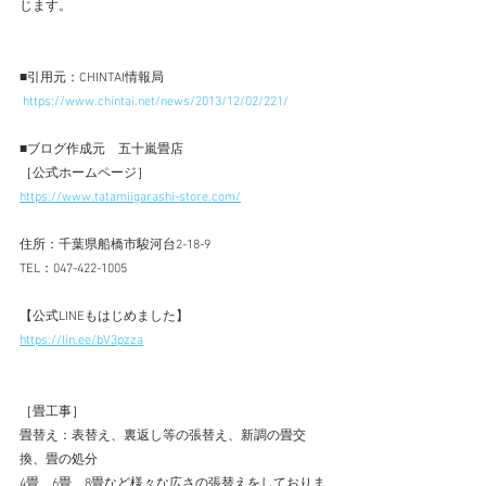
じます。
■引用元：CHINTAI情報局
https://www.chintai.net/news/2013/12/02/221/
■ブログ作成元　五十嵐畳店 
［公式ホームページ］ 
https://www.tatamiigarashi-store.com/
住所：千葉県船橋市駿河台2-18-9 
TEL：047-422-1005 
【公式LINEもはじめました】  
https://lin.ee/bV3pzza
［畳工事］ 
畳替え：表替え、裏返し等の張替え、新調の畳交
換、畳の処分 
4畳、6畳、8畳など様々な広さの張替えをしておりま