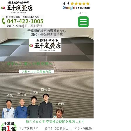
メニュー
千葉県船橋市の畳替えなら
四代・畳張替え専門店
やすらぐ​
癒しの和空間へ​
大和ハウス工業協力店
​地元で６０年 畳交換の疑問を解消します
1日で見積りと
畳作り15万枚以上
いぐさ・和紙畳