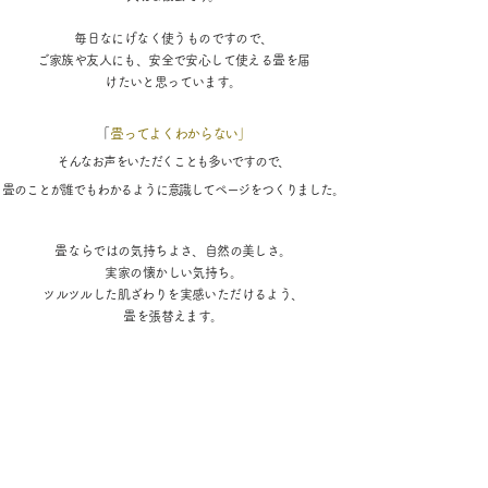
​毎日なにげなく使うものですので、
ご家族や友人にも、安全で安心して使える畳を届
けたいと思っています。
​
「畳ってよくわからない」
そんなお声をいただくことも多いですので、
畳のことが誰でもわかるように意識してページをつくりました。
​畳ならではの気持ちよさ、自然の美しさ。
​実家の懐かしい気持ち。
ツルツルした肌ざわりを実感いただけるよう、
畳を張替えます。