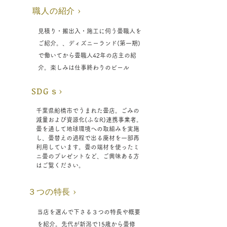
職人の紹介 ›
見積り・搬出入・施工
に伺う畳職人を
ご紹介。、ディズニーランド(第一期)
で働いてから畳職人42年の店主の紹
介。楽しみは仕事終わりのビール
​SDGｓ
›
千葉県船橋市でうまれた畳店。ごみの
減量および資源化(ふなR)連携事業者。
畳を通して地球環境への取組みを実施
し、畳替えの過程で出る廃材を一部再
利用しています。畳の端材を使ったミ
ニ畳のプレゼントなど、ご興味ある方
はご覧ください。
３つの特長 ›
当店を選んで下さる３つの特長や概要
を紹介。先代が新潟で15歳から畳修