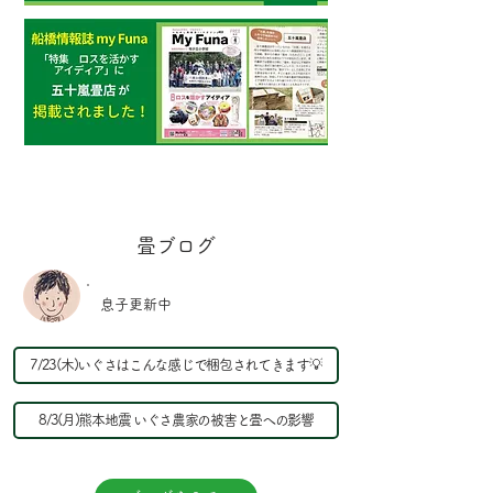
​畳ブログ
​​息子更新中
7/23(木)いぐさはこんな感じで梱包されてきます💡
8/3(月)熊本地震 いぐさ農家の被害と畳への影響