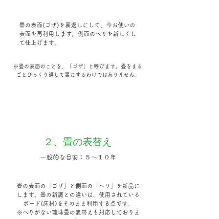
畳の表面(ゴザ)を裏返しにして、今お使いの
表面を再利用します。側面のヘリを新しくし
て仕上げます。
※畳の表面のことを、「ゴザ」と呼びます。畳をまる
ごとひっくり返して裏にするわけではありません。
２、畳の表替え
一般的な目安：５～１０年
畳の表面の「ゴザ」と側面の「ヘリ」を新品に
します。畳の新調との違いは、​使用されている
ボード(床材)をそのまま利用する点です。
※​へりがない琉球畳の表替えも対応しておりま