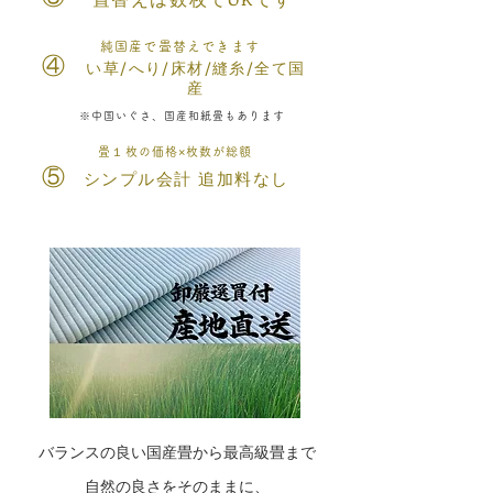
純国産で畳替えできます
​④
​い草/へり/床材/
縫糸/全て国
産
※中国いぐさ、国産和紙畳もあります
畳１枚の価格×枚数が総額
⑤
シンプル会計 追加料なし
​バランスの良い国産畳から最高級畳まで
自然の良さをそのままに、