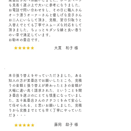
嵐畳店さんへお願いしました。ホームページ
も見易く選ぶ上で大いに参考になりました。
お電話で問い合わせをし、その日に職人さん
オーラ漂うオーナーさんと優しげな息子さん
お二人にいらして頂き、見積。翌日引取りと
入替えでとても丁寧でスムーズな対応をして
頂きました。ちょっとモダンな縁と良い香り
のい草で満足しています。
お勧めの畳店です。
大貫 和子 様
本日張り替えをやっていただきました。ある
知人の方が某畳店でお願いしたところ、見積
りの金額と張り替えが終わったときの金額が
大幅に違い高く請求された、ということを聞
き畳店を選ぶのにとても慎重になっていまし
た。五十嵐畳店さんのクチコミをみて安心し
て任せられる、と思いお願いしました。見積
りから交換までとても早く丁寧にやっていた
だき・・・
藤岡 励子 様