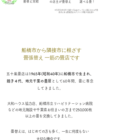
畳替え完結
の店主が畳替え
​選べる畳！
※①2026年5月1日調べ:Googleマップ上に表示される千葉
県内にある畳販売店のクチコミ件数※自社調べ
船橋市から隣接市に根ざす
畳張替え 一筋の畳店です
五十嵐畳店は
1965年(昭和40年)に船橋市で生まれ、
親子４代、地元千葉の畳屋
として60年間、畳に専念
してきました。
大和ハウス協力店、
船橋市立リハビリテーション病院
などの地元施設
や千葉県お住まいの方まで250,000枚
以上の畳を交換してきました。
​畳替えは、はじめての方も多く、一生に何度もない
大切な機会です。