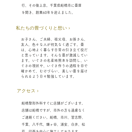
行、その後上京。千葉県船橋市に畳屋
を開き、創業60年を迎えました。
私たちの畳づくりと想い ›
お子さん、ご夫婦、祖父母、お孫さん、
友人、色々な人が何気なく過ごす。畳
は、心地よく暮らす日常の引き立て役だ
と思っています。そんな畳が激減してい
ます。いぐさの名産地熊本を訪問し、い
ぐさの現状や、いぐさ作りの過程を目で
確かめて、むけづらい、美しい畳を届け
られるよう日々勉強しています。
アクセス ›
船橋整形外科すぐに店舗がございます。
店舗は船橋ですが、市外の方も遠慮なく
ご連絡ください。船橋、市川、習志野、
千葉、八千代、鎌ヶ谷、浦安、白井、松
戸、印西を中心に施工しております。