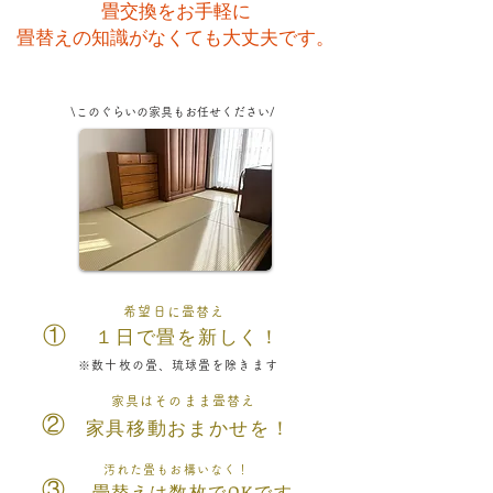
畳交換をお手軽に
畳替えの知識がなくても大丈夫です。
\このぐらいの家具もお任せください​/
希望日に畳替え
​①
１日で畳を新しく！
※数十枚の畳、琉球畳を除きます
家具はそのまま畳替え
②
家具移動おまかせを！
汚れた畳もお構いなく！
③
畳替えは数枚でOKです