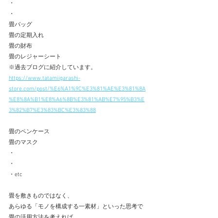
・
・
畳バッグ
畳の定期入れ
畳の財布
畳のレジャーシート
※過去ブログに紹介しています。
https://www.tatamiigarashi-
store.com/post/%E6%A1%9C%E3%81%AE%E3%81%8A
%E8%8A%B1%E8%A6%8B%E3%81%AB%E7%95%B3%E
3%82%B7%E3%83%BC%E3%83%88
畳のペンケース
畳のマスク
・
・
・etc
畳を敷きものではなく、
あらゆる「モノを構成する一素材」といった思考で
畳の活用方法を考えれば、