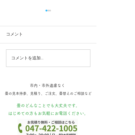
コメント
コメントを追加…
成田空港 小上がり畳体験
最近施工した新
記。(無料)
ち
市内・市外遠慮なく
​畳の見本持参​、見積り、ご注文、​畳替えのご相談など
​畳のどんなことでも大丈夫です。
はじめての方もお気軽にお電話ください。