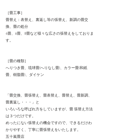
［畳工事］ 
畳替え：表替え、裏返し等の張替え、新調の畳交
換、畳の処分 
4畳、6畳、8畳など様々な広さの張替えをしておりま
す。 
［畳の種類］ 
へりつき畳、琉球畳(へりなし畳)、カラー畳(和紙
畳、樹脂畳)、ダイケン 
「畳交換、畳張替え、畳表替え、畳替え、畳新調、
畳裏返し・・・」と 
いろいろな呼ばれ方をしていますが、畳 張替え方法
は３つだけです。 
めったにない張替えの機会ですので、できるだけわ
かりやすく、丁寧に畳張替えをいたします。 
五十嵐畳店 