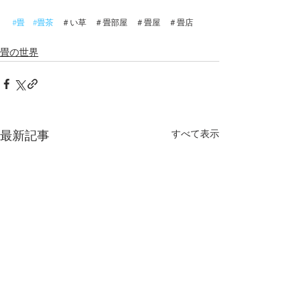
#畳
#畳茶
　＃い草　＃畳部屋　＃畳屋　＃畳店　
畳の世界
すべて表示
最新記事