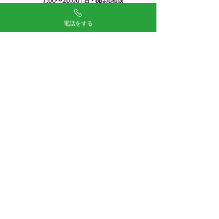
電話をする
​「はい、五十嵐畳店です」と出ますので
「見積りしたい 」「畳替えをお願いした
い」などとお電話ください。
​※電話に出れない際は留守電にならず鳴り
続けると思います。折り返しますので、今
しばらくお待ちください。
対応地域：船橋市、市川市、習志野市、八千代市、
鎌ヶ谷市、浦安市、白井市、松戸市(一部)
印西市(一部)、千葉市花見川区・美浜区・稲毛区
「当日見積り・当日畳施工」でしたら、ほかの地域でも
対応できる場合がございます。別途ご相談ください。
24時間受付・お問い合わせフォーム
メールお問い合わせはこちら