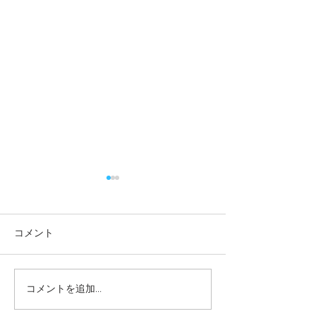
コメント
コメントを追加…
畳が沈む原因は？？畳屋
畳屋さん 選び
の経験事例より
版】失敗しない1