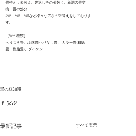
畳替え：表替え、裏返し等の張替え、新調の畳交
換、畳の処分
4畳、6畳、8畳など様々な広さの張替えをしておりま
す。
［畳の種類］
へりつき畳、琉球畳(へりなし畳)、カラー畳(和紙
畳、樹脂畳)、ダイケン
畳の豆知識
すべて表示
最新記事