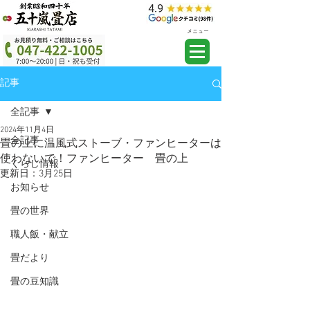
メニュー
記事
全記事
2024年11月4日
全記事
畳の上に温風式ストーブ・ファンヒーターは
使わないで！ファンヒーター 畳の上
くらし情報
更新日：
3月25日
お知らせ
畳の世界
職人飯・献立
畳だより
畳の豆知識