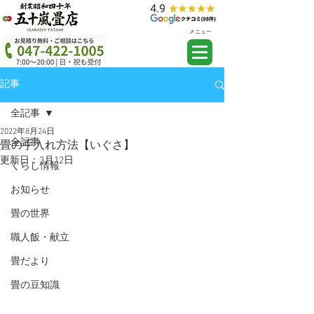
メニュー
記事
全記事
2022年8月24日
全記事
畳の手入れ方法【いぐさ】
更新日：
3月12日
くらし情報
お知らせ
畳の世界
職人飯・献立
畳だより
畳の豆知識