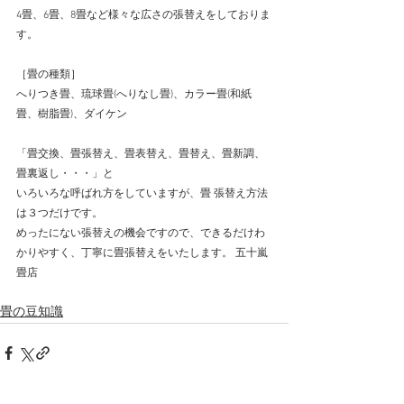
4畳、6畳、8畳など様々な広さの張替えをしておりま
す。 
［畳の種類］ 
へりつき畳、琉球畳(へりなし畳)、カラー畳(和紙
畳、樹脂畳)、ダイケン 
「畳交換、畳張替え、畳表替え、畳替え、畳新調、
畳裏返し・・・」と 
いろいろな呼ばれ方をしていますが、畳 張替え方法
は３つだけです。 
めったにない張替えの機会ですので、できるだけわ
かりやすく、丁寧に畳張替えをいたします。 五十嵐
畳店 
畳の豆知識