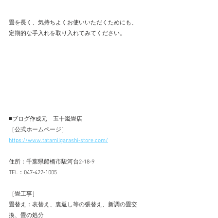
畳を長く、気持ちよくお使いいただくためにも、
定期的な手入れを取り入れてみてください。
■ブログ作成元　五十嵐畳店 
［公式ホームページ］ 
https://www.tatamiigarashi-store.com/
住所：千葉県船橋市駿河台2-18-9 
TEL：047-422-1005 
［畳工事］ 
畳替え：表替え、裏返し等の張替え、新調の畳交
換、畳の処分 