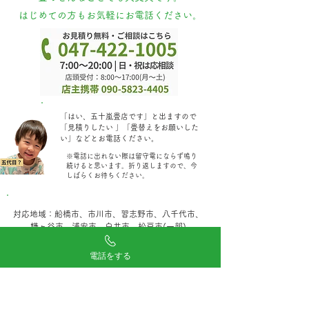
はじめての方もお気軽にお電話ください。
​「はい、五十嵐畳店です」と出ますので
「見積りしたい 」「畳替えをお願いした
い」などとお電話ください。
​※電話に出れない際は留守電にならず鳴り
続けると思います。折り返しますので、今
しばらくお待ちください。
対応地域：船橋市、市川市、習志野市、八千代市、
鎌ヶ谷市、浦安市、白井市、松戸市(一部)
印西市(一部)、千葉市花見川区・美浜区・稲毛区
電話をする
「当日見積り・当日畳施工」でしたら、ほかの地域でも
対応できる場合がございます。別途ご相談ください。
24時間受付・お問い合わせフォーム