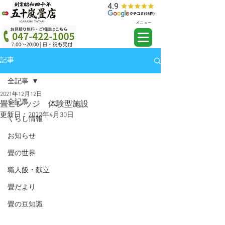
メニュー
記事
全記事
2021年12月12日
全記事
畳ビレッジ 体験型施設
更新日：
2022年4月30日
くらし情報
お知らせ
畳の世界
職人飯・献立
畳だより
畳の豆知識