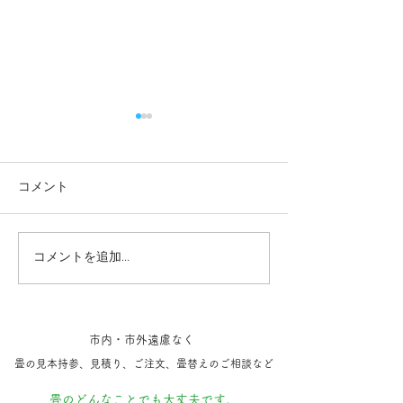
コメント
コメントを追加…
成田空港 小上がり畳体験
最近施工した新
記。(無料)
ち
市内・市外遠慮なく
​畳の見本持参​、見積り、ご注文、​畳替えのご相談など
​畳のどんなことでも大丈夫です。