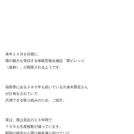
来年１０月を目標に、
畳の魅力を発信する体験型複合施設「畳ビレッジ
（仮称）」が開業されるようです。
福島県にある２８０年も続いている久保木畳店さん
が計画をされていて、
共感できる取り組みのため、ご紹介。
実は、畳は直近の１５年間で
７０％も生産枚数が減っています。
昭和の後半から畳は毎年減り続けていて、