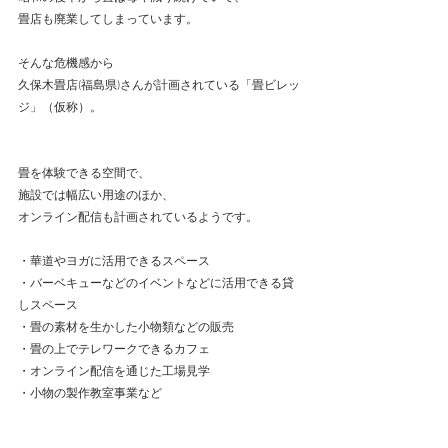
畳店も廃業してしまっています。
そんな危機感から
久保木畳店(福島県)さんが計画されている「畳ビレッ
ジ」（仮称）。
畳を体験できる空間で、
施設では幅広い用途のほか、
オンライン配信も計画されているようです。
・華道やヨガに活用できるスペース
・バーベキューなどのイベントなどに活用できる貸
しスペース
・畳の素材を生かした小物類などの販売
・畳の上でテレワークできるカフェ
・オンライン配信を通じた工場見学
・小物の製作教室事業など