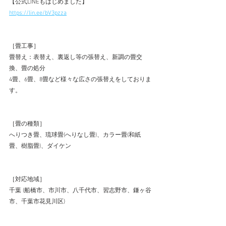
【公式LINEもはじめました】  
https://lin.ee/bV3pzza
［畳工事］ 
畳替え：表替え、裏返し等の張替え、新調の畳交
換、畳の処分 
4畳、6畳、8畳など様々な広さの張替えをしておりま
す。 
［畳の種類］ 
へりつき畳、琉球畳(へりなし畳)、カラー畳(和紙
畳、樹脂畳)、ダイケン 
［対応地域］ 
千葉 (船橋市、市川市、八千代市、習志野市、鎌ヶ谷
市、千葉市花見川区) 